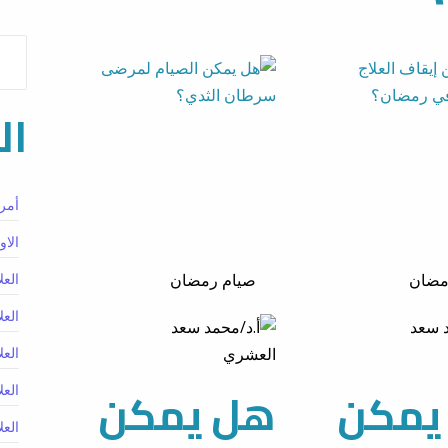
ال
أمر
الاو
مضان
صيام رمضان
العل
العل
العل
يمكن
هل يمكن
العل
العل