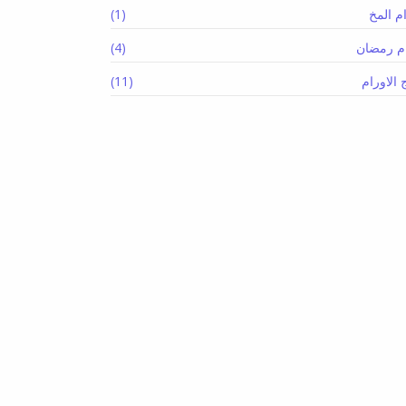
م المخ
(1)
م رمضان
(4)
 الاورام
(11)