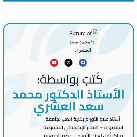
Youtube
Facebook
X-
twitter
كُتِبَ بواسطة:
الأستاذ الدكتور محمد
سعد العشري
أستاذ علاج الأورام بكلية الطب بجامعة
المنصورة – المدير الإكلينيكي لمجموعة
مراكز أمل لعلاج الأورام – عضو الجمعية