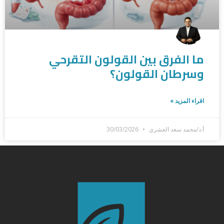
ما الفرق بين القولون التقرحي
وسرطان القولون؟
اقراء المزيد »
أ.د/محمد سعد العشري
30/03/2026