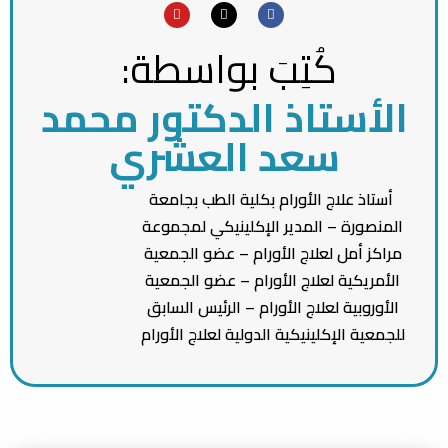
Y
X
F
o
-
a
u
t
c
كُتِبَ بواسطة:
t
w
e
u
i
b
b
t
o
e
t
o
الأستاذ الدكتور محمد
e
k
r
سعد العشري
أستاذ علاج الأورام بكلية الطب بجامعة
المنصورة – المدير الإكلينيكي لمجموعة
مراكز أمل لعلاج الأورام – عضو الجمعية
الأمريكية لعلاج الأورام – عضو الجمعية
الأوروبية لعلاج الأورام – الرئيس السابق
للجمعية الإكلينيكية الدولية لعلاج الأورام