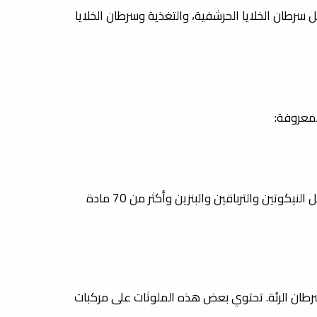
سرطان الخلايا الحرشفية، والتغذية وسرطان الخلايا
معروفة:
يُعتبر التدخين العامل الرئيسي المسؤول عن حوالي 85٪ من حالات سرطان الرئة. يحتوي الدخان على مواد سامة ومؤثرة مثل النيكوتين والترباقين والبنزين وأكثر من 70 مادة
بسرطان الرئة. تحتوي بعض هذه الملوثات على مركبات